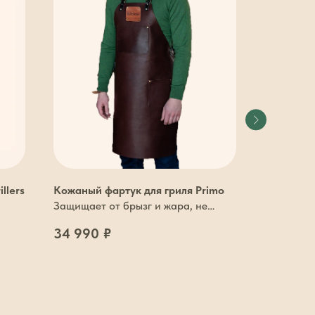
llers
Кожаный фартук для гриля Primo
Керамиче
для инде
Защищает от брызг и жара, не
Готовьте 
мешает движениям
34 990
₽
11 990