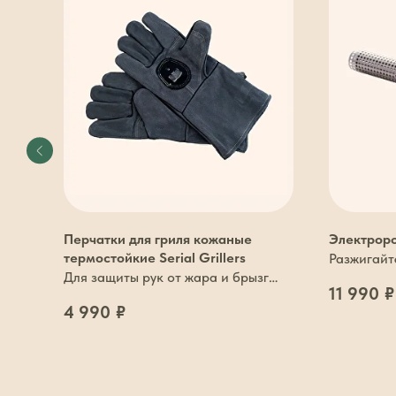
жига
Перчатки для гриля кожаные
Электроро
термостойкие Serial Grillers
Разжигайте
Для защиты рук от жара и брызг
безопасно
11 990
₽
жира
4 990
₽