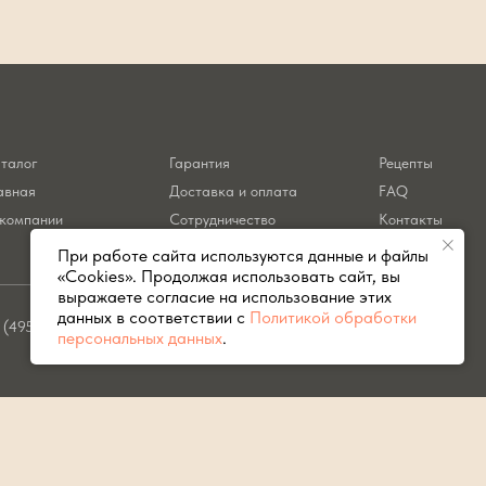
талог
Гарантия
Рецепты
авная
Доставка и оплата
FAQ
компании
Сотрудничество
Контакты
При работе сайта используются данные и файлы
«Cookies». Продолжая использовать сайт, вы
выражаете согласие на использование этих
данных в соответствии с
Политикой обработки
 (495) 183-91-32
info@primogrill.ru
персональных данных
.