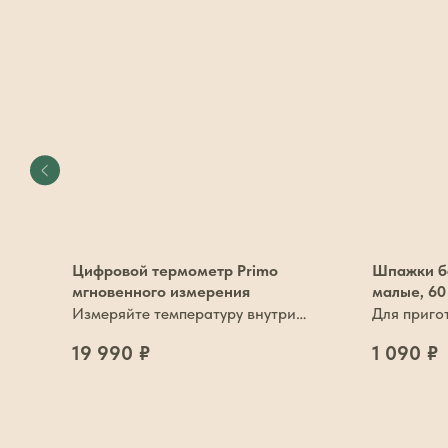
o
Цифровой термометр Primo
Шпажки ба
мгновенного измерения
малые, 60
но!
Измеряйте температуру внутри
Для приго
блюда мгновенно
19 990
₽
1 090
₽