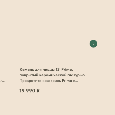
Камень для пиццы 13' Primo,
Кочерга P
покрытый керамической глазурью
Служит дл
зг
Превратите ваш гриль Primo в
нижнего 
8 990
₽
итальянскую печь, чтобы восхищать
отверстия
19 990
₽
своим кулинарным мастерством
друзей и близких.