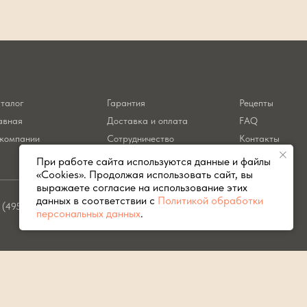
талог
Гарантия
Рецепты
авная
Доставка и оплата
FAQ
компании
Сотрудничество
Контакты
При работе сайта используются данные и файлы
«Cookies». Продолжая использовать сайт, вы
выражаете согласие на использование этих
данных в соответствии с
Политикой обработки
 (495) 183-91-32
info@primogrill.ru
персональных данных
.